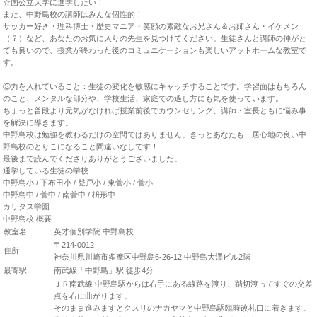
☆国公立大学に進学したい！
また、中野島校の講師はみんな個性的！
サッカー好き・理科博士・歴史マニア・笑顔の素敵なお兄さん＆お姉さん・イケメン
（？）など、あなたのお気に入りの先生を見つけてください。生徒さんと講師の仲がと
ても良いので、授業が終わった後のコミュニケーションも楽しいアットホームな教室で
す。
③力を入れていること：生徒の変化を敏感にキャッチすることです。学習面はもちろん
のこと、メンタルな部分や、学校生活、家庭での過し方にも気を使っています。
ちょっと普段より元気がなければ授業前後でカウンセリング、講師・室長ともに悩み事
を解決に導きます。
中野島校は勉強を教わるだけの空間ではありません。きっとあなたも、居心地の良い中
野島校のとりこになること間違いなしです！
最後まで読んでくださりありがとうございました。
通学している生徒の学校
中野島小 / 下布田小 / 登戸小 / 東菅小 / 菅小
中野島中 / 菅中 / 南菅中 / 枡形中
カリタス学園
中野島校 概要
教室名
英才個別学院 中野島校
〒214-0012
住所
神奈川県川崎市多摩区中野島6-26-12 中野島大澤ビル2階
最寄駅
南武線「中野島」駅 徒歩4分
ＪＲ南武線 中野島駅からは右手にある線路を渡り、踏切渡ってすぐの交差
点を右に曲がります。
そのまま進みますとクスリのナカヤマと中野島駅臨時改札口に着きます。