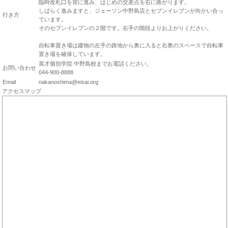
臨時改札口を背に進み、はじめの交差点を右に曲がります。
しばらく進みますと、ジェーソン中野島店とセブンイレブンが向かい合っ
行き方
ています。
そのセブンイレブンの２階です。右手の階段よりお上がりください。
自転車置き場は建物の左手の路地から奥に入ると右奥のスペースで自転車
置き場を確保しています。
英才個別学院 中野島校までお電話ください。
お問い合わせ
044-900-8888
Email
nakanoshima@eisai.org
アクセスマップ