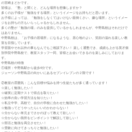
の宮崎まどかです。
皆様は、「塾」と聞くと、どんな場所を想像しますか？
多くのお子様が「勉強をする場所」というイメージをお持ちだと思います。
お子様によっては、「勉強をしなくてはいけない面倒くさい、嫌な場所」というイメー
ジをお持ちの方もいらっしゃるかもしれません。
多くの塾が「勉強の場」のみを提供しているかもしれませんが、中野島校はそれだけで
はありません。
中野島校は、「お子様の居場所」になるような、居心地のよい、笑顔の溢れる楽しい教
室を目指しています。
学習面やそれ以外の事もなんでもご相談下さい！ 楽しく通塾でき、成績も上がる英才個
別学院中野島校で、教室スタッフ一同、皆様とお会いできるのを楽しみにしておりま
す。
中野島校の特徴
①場所：中野島駅から徒歩4分です。
ジェーソン中野島店の向かいにあるセブンイレブンの２階です！
②教室の雰囲気：こんな目標や悩みを持つ生徒たちが多く通っています！
☆楽しく勉強したい！
☆確実に定期テストで得点を取りたい！
☆効率の良い学習方法を知りたい！
☆私立中学、高校で、自分の学校に合わせた勉強がしたい！
☆勉強ってどうやったらいいのかわからない！
☆分からない単元までさかのぼって教えて欲しい！
☆分からない箇所をピンポイントで解説して欲しい！
☆部活と勉強を両立させたい！
☆受験に向けてきっちりと勉強したい！