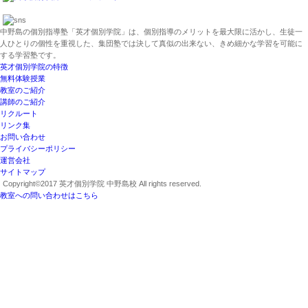
中野島の個別指導塾「英才個別学院」は、個別指導のメリットを最大限に活かし、生徒一
人ひとりの個性を重視した、集団塾では決して真似の出来ない、きめ細かな学習を可能に
する学習塾です。
英才個別学院の特徴
無料体験授業
教室のご紹介
講師のご紹介
リクルート
リンク集
お問い合わせ
プライバシーポリシー
運営会社
サイトマップ
Copyright©2017 英才個別学院 中野島校 All rights reserved.
教室への問い合わせはこちら