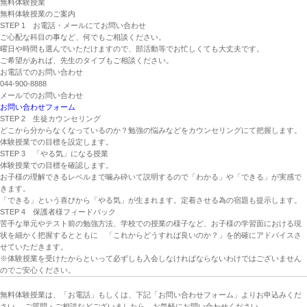
無料体験授業
無料体験授業のご案内
STEP 1
お電話・メールにてお問い合わせ
ご心配な科目の事など、何でもご相談ください。
曜日や時間も選んでいただけますので、部活動等でお忙しくても大丈夫です。
ご希望があれば、先生のタイプもご相談ください。
お電話でのお問い合わせ
044-900-8888
メールでのお問い合わせ
お問い合わせフォーム
STEP 2
生徒カウンセリング
どこから分からなくなっているのか？勉強の悩みなどをカウンセリングにて把握します。
体験授業での目標を設定します。
STEP 3
「やる気」になる授業
体験授業での目標を確認します。
お子様の理解できるレベルまで噛み砕いて説明するので「わかる」や「できる」が実感で
きます。
「できる」という喜びから「やる気」が生まれます。定着させる為の宿題も提示します。
STEP 4
保護者様フィードバック
苦手な単元やテスト前の勉強方法、学校での授業の様子など、お子様の学習面における現
状を細かく把握するとともに 「これからどうすれば良いのか？」を的確にアドバイスさ
せていただきます。
※体験授業を受けたからといって必ずしも入会しなければならないわけではございません
のでご安心ください。
無料体験授業は、「お電話」もしくは、下記「お問い合わせフォーム」よりお申込みくだ
さい。 ご質問・ご相談などございましたら、お気軽にお問い合わせください。